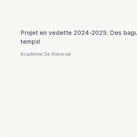
Média Aventure
Techno Aventure
Liste des projets
Projet en vedette 2024-2025: Des bagu
temps!
Académie De Roberval