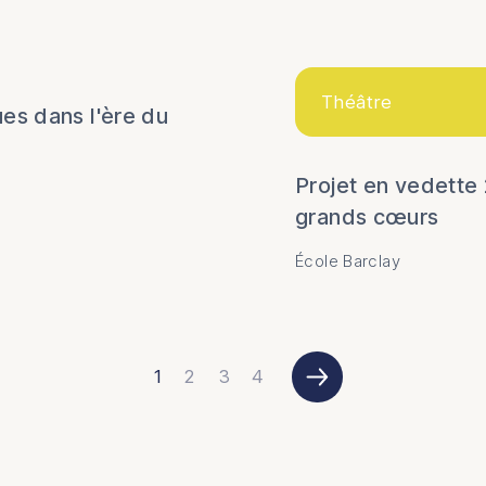
Info-Balado
Cinéma
Théâtre
Théâtre
es dans l'ère du
Création de jeux vidéo
Projet en vedette
Robot-Explo
grands cœurs
École Barclay
1
2
3
4