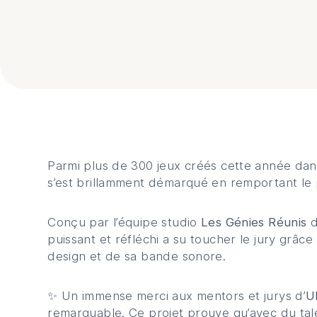
Description du projet
Parmi plus de 300 jeux créés cette année da
s’est brillamment démarqué en remportant le 
Conçu par l’équipe studio
Les Génies Réunis
d
puissant et réfléchi a su toucher le jury grâc
design et de sa bande sonore.
✨ Un immense merci aux mentors et jurys d’
U
remarquable. Ce projet prouve qu’avec du tal